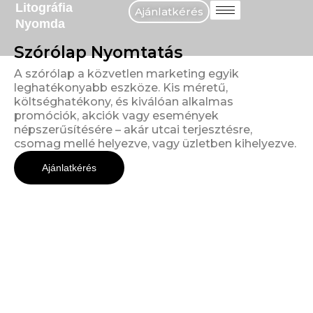
Litográfia
Skip
Ajánlatkérés
Nyomda
to
content
Szórólap Nyomtatás
A szórólap a közvetlen marketing egyik
leghatékonyabb eszköze. Kis méretű,
költséghatékony, és kiválóan alkalmas
promóciók, akciók vagy események
népszerűsítésére – akár utcai terjesztésre,
csomag mellé helyezve, vagy üzletben kihelyezve.
Ajánlatkérés