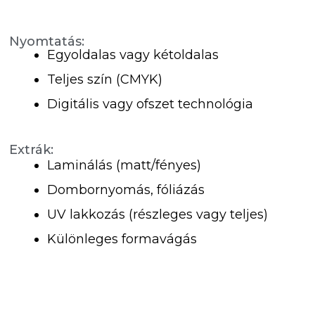
Nyomtatás:
Egyoldalas vagy kétoldalas
Teljes szín (CMYK)
Digitális vagy ofszet technológia
Extrák:
Laminálás (matt/fényes)
Dombornyomás, fóliázás
UV lakkozás (részleges vagy teljes)
Különleges formavágás
Tervezési és Fájl Előkészítési Segítség
A lehető legjobb eredmény elérése érdekében kérjük,