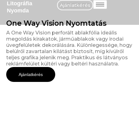
Litográfia
Skip
Ajánlatkérés
Nyomda
to
content
One Way Vision Nyomtatás
A One Way Vision perforált ablakfólia ideális
megoldás kirakatok, járműablakok vagy irodai
üvegfelületek dekorálására. Különlegessége, hogy
belülről zavartalan kilátást biztosít, míg kívülről
teljes grafika jelenik meg. Praktikus és látványos
reklámfelület kültéri vagy beltéri használatra.
Ajánlatkérés